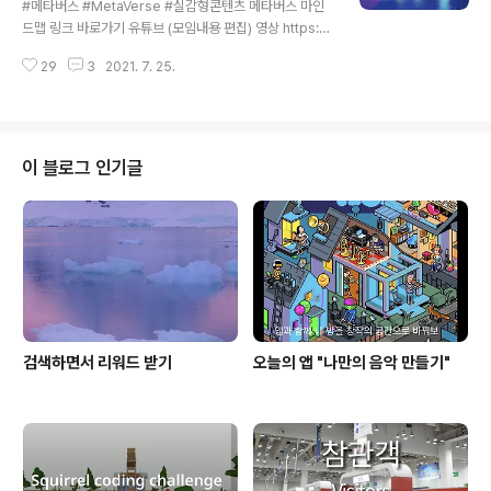
#메타버스 #MetaVerse #실감형콘텐츠 메타버스 마인
(를) 확인..
드맵 링크 바로가기 유튜브 (모임내용 편집) 영상 https://
youtu.be/ytlK8QFdMp8 유비유넷 페이스북 그룹 http
29
3
2021. 7. 25.
s://www.facebook.com/groups/ubiunet/?ref=sh
are
이 블로그 인기글
검색하면서 리워드 받기
오늘의 앱 "나만의 음악 만들기"