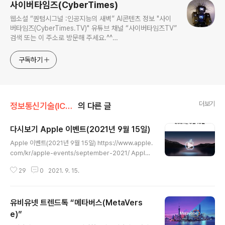
사이버타임즈(CyberTimes)
웹소설 “퀀텀시그널 :인공지능의 새벽” AI콘텐츠 정보 "사이
버타임즈(CyberTimes.TV)" 유튜브 채널 “사이버타임즈TV”
검색 또는 이 주소로 방문해 주세요.^^
https://m.youtube.com/@meta101
구독하기
더보기
정보통신기술(ICT) 소식
의 다른 글
다시보기 Apple 이벤트(2021년 9월 15일)
글 내용
Apple 이벤트(2021년 9월 15일) https://www.apple.
com/kr/apple-events/september-2021/ Apple
이벤트 - 2021년 9월 새롭게 선보이는 iPhone 13, iPho
29
0
2021. 9. 15.
ne 13 Pro, Apple Watch Series 7, iPad mini, iPad.
www.apple.com https://developer.apple.com/n
ews/?id=445tn08p California streaming. - Disco
유비유넷 트렌드톡 “메타버스(MetaVers
ver - Apple Developer Watch the replay from S
eptember 14 at apple.com. developer.apple.co
e)”
글 내용
m #developerApp에서 California streaming. 을