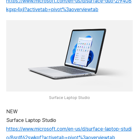
https://www.microsoft.com/en-us/d/surface-duo-2/9408
kgxp4xjl?activetab=pivot%3aoverviewtab
Surface Laptop Studio
NEW
Surface Laptop Studio
https://www.microsoft.com/en-us/d/surface-laptop-studi
o/8srdf62swkpf?activetab=pivot%3aoverviewtab