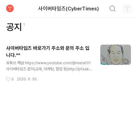
검색하기
사이버타임즈(CyberTimes)
티스토리
공지글갯수
공지
1
사이버타임즈 바로가기 주소와 문의 주소 입
니다.^^
글 내용
유튜브 채널 https://www.youtube.com/@meta101
사이버타임즈 문의(교육, 마케팅, 협업 등)http://pf.kaka
o.com/_xiPxeHxd 사이버타임즈온라인과 오프라인 핫
작성시간
6
2020. 9. 30.
이슈 정보pf.kakao.com 온/오프라인 핫 뉴스 "사이버타
임즈(CyberTimes.TV)" 유튜브 채널 “사이버타임즈T
V” 검색 또는 이 주소로 방문해 주세요.^^ https://www.y
outube.com/user/smartlearning2012 사이버타임
즈TV온라인과 오프라인 핫이슈 정보 "사이버타임즈" htt
p://CyberTimes.TVwww.youtube.com카카오TV
채널https://tv.kakao.com/channel/3682487 사이
버타임즈오프라인, 온라인 핫이슈 정보 사이버타임즈(C..